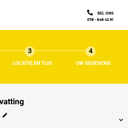
BEL ONS
078 - 648 42 91
3
4
LOCATIE EN TIJD
UW GEGEVENS
atting
g