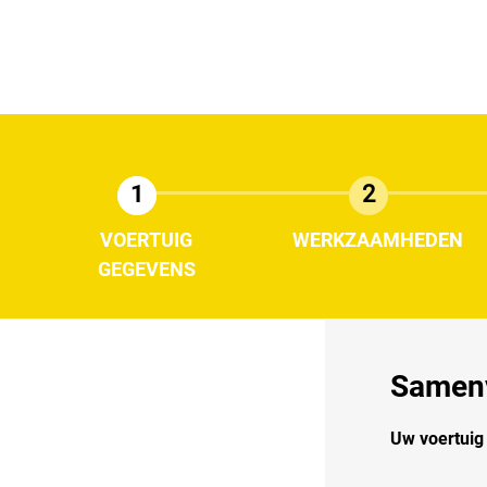
1
2
VOERTUIG
WERKZAAMHEDEN
GEGEVENS
Samenv
Uw voertui